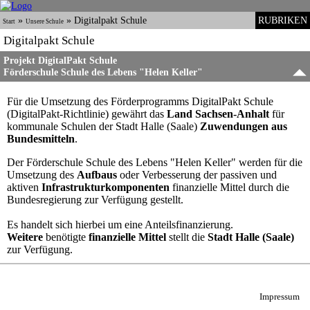
»
»
Digitalpakt Schule
RUBRIKEN
Start
Unsere Schule
Digitalpakt Schule
Projekt DigitalPakt Schule
Förderschule Schule des Lebens "Helen Keller"
Für die Umsetzung des Förderprogramms DigitalPakt Schule
(DigitalPakt-Richtlinie) gewährt das
Land Sachsen-Anhalt
für
kommunale Schulen der Stadt Halle (Saale)
Zuwendungen aus
Bundesmitteln
.
Der Förderschule Schule des Lebens "Helen Keller" werden für die
Umsetzung des
Aufbaus
oder Verbesserung der passiven und
aktiven
Infrastrukturkomponenten
finanzielle Mittel durch die
Bundesregierung zur Verfügung gestellt.
Es handelt sich hierbei um eine Anteilsfinanzierung.
Weitere
benötigte
finanzielle Mittel
stellt die
Stadt Halle (Saale)
zur Verfügung.
Impressum