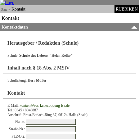
»
Kontakt
RUBRIKEN
Start
Kontakt
Kontaktdaten
Herausgeber / Redaktion (Schule)
Schule:
Schule des Lebens "Helen Keller"
Inhalt nach § 18 Abs. 2 MStV
Schulleitung:
Herr Müller
Kontakt
E-Mail:
kontakt@sos-keller.bildung-lsa.de
Tel.: 0345 / 8048887
Anschrift: Ernst-Barlach-Ring 37, 06124 Halle (Saale)
Name:
Straße/Nr.:
PLZ/Ort: