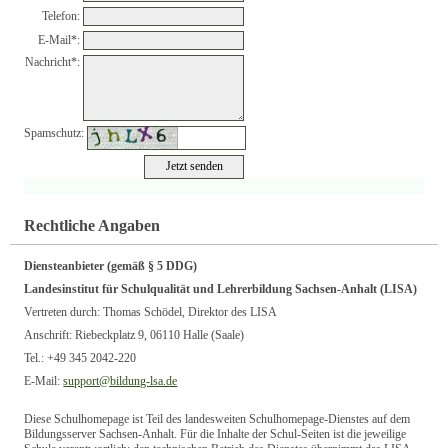
Telefon:
E-Mail*:
Nachricht*:
Spamschutz:
+
©
−
OpenStreetMap
contributors
Rechtliche Angaben
Diensteanbieter (gemäß § 5 DDG)
Landesinstitut für Schulqualität und Lehrerbildung Sachsen-Anhalt (LISA)
Vertreten durch: Thomas Schödel, Direktor des LISA
Anschrift: Riebeckplatz 9, 06110 Halle (Saale)
Tel.: +49 345 2042-220
E-Mail:
support@bildung-lsa.de
Diese Schulhomepage ist Teil des landesweiten Schulhomepage-Dienstes auf dem
Bildungsserver Sachsen-Anhalt. Für die Inhalte der Schul-Seiten ist die jeweilige